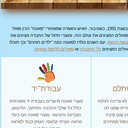
פאונה ההונגרית הוקמה בשנת 1991, כשטיבור, האיש והאגדה שמאחורי "פאונה" הכין פאזל
פאזלים המציגים את עולם החי, ומוצרי הדגל של החברה מציגים את
יבשת ויבשת
. עם השנים נולדו לפאונה כמה "ילדים חורגים" וכך תוכלו
זלים המציגים
כלי תחבורה
או
פאזלים ללימוד אותיות
.
תלם
עבודת־יד
 לא צריכה לעלות
מוצרי פאונה מיוצרים בעבודת יד מסורתית
ית שמנו לנו
כולל כל שלבי ההכנה: החיתוך, הליטוש,
ין שום סיבה
הצביעה והעיטור. מוצרי פאונה הם בעלי
כפול ממחירם
מראה יוקרתי קלאסי, הנותן כבוד למראה