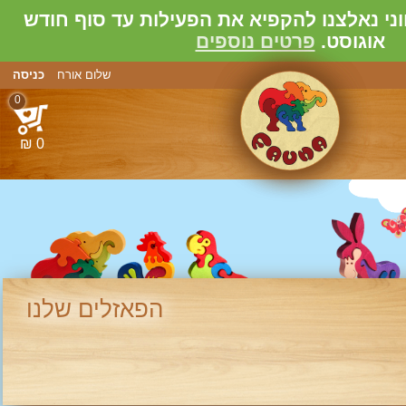
י נאלצנו להקפיא את הפעילות עד סוף חודש
אוגוסט.
פרטים נוספים
שלום אורח
כניסה
0
מירבי: 30.08.2026
משוער: ראשון הבא (16.08.2026)
0 ₪
הפאזלים שלנו
חת פילים